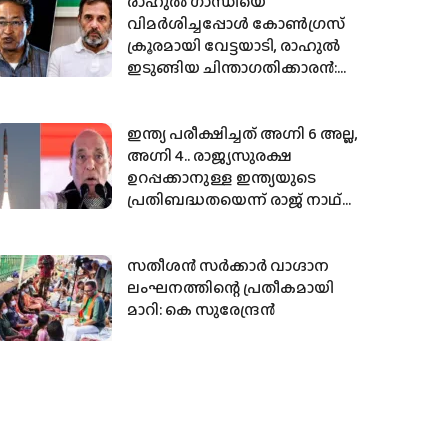
രാഹുല്‍ ഗാന്ധിയെ
വിമര്‍ശിച്ചപ്പോള്‍ കോണ്‍ഗ്രസ്
ക്രൂരമായി വേട്ടയാടി, രാഹുല്‍
ഇടുങ്ങിയ ചിന്താഗതിക്കാരന്‍:
സോനം വാങ്ചുക്
ഇന്ത്യ പരീക്ഷിച്ചത് അഗ്നി 6 അല്ല,
അഗ്നി 4.. രാജ്യസുരക്ഷ
ഉറപ്പക്കാനുള്ള ഇന്ത്യയുടെ
പ്രതിബദ്ധതയെന്ന് രാജ് നാഥ്
സിങ്ങ്; ഇത് പാകിസ്ഥാനുള്ള
താക്കീത്
സതീശൻ സർക്കാർ വാഗ്ദാന
ലംഘനത്തിന്റെ പ്രതീകമായി
മാറി: കെ സുരേന്ദ്രൻ