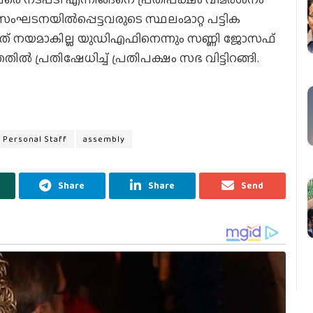
സംഘടനയില്‍പ്പെട്ടവരുടെ സ്ഥലംമാറ്റ പട്ടിക
 ഇടത് നയമാകില്ല യുഡിഎഫിനെന്നും സണ്ണി ജോസഫ്
തതില്‍ പ്രതിഷേധിച്ച് പ്രതിപക്ഷം സഭ വിട്ടിറങ്ങി.
Personal Staff
assembly
Share
Share
Send