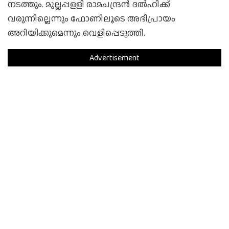
നടത്തും. മുല്ലപ്പളളി രാമചന്ദ്രന്‍ ദല്‍ഹിക്ക്
വരുന്നില്ലെന്നും ഫോണിലൂടെ അഭിപ്രായം
അറിയിക്കുമെന്നും വെളിപ്പെടുത്തി.
Advertisement