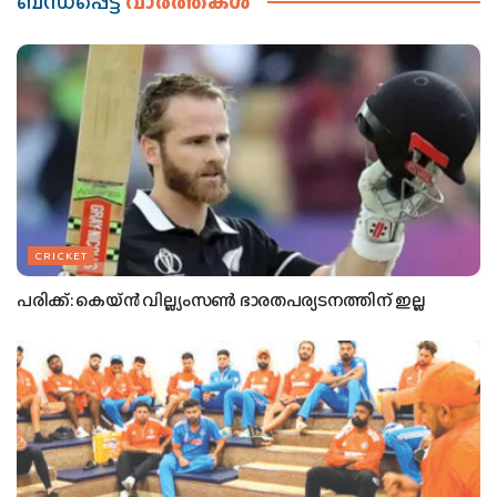
ബന്ധപ്പെട്ട
വാര്‍ത്തകള്‍
CRICKET
പരിക്ക്: കെയ്ന്‍ വില്ല്യംസണ്‍ ഭാരതപര്യടനത്തിന് ഇല്ല