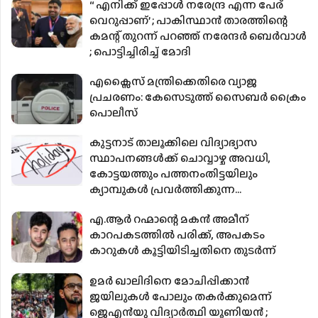
‘‘ എനിക്ക് ഇപ്പോൾ നരേന്ദ്ര എന്ന പേര്
വെറുപ്പാണ്’ ; പാകിസ്ഥാൻ താരത്തിന്റെ
കമന്റ് തുറന്ന് പറഞ്ഞ് നരേന്ദർ ബെർവാൾ
; പൊട്ടിച്ചിരിച്ച് മോദി
എക്സൈസ് മന്ത്രിക്കെതിരെ വ്യാജ
പ്രചരണം: കേസെടുത്ത് സൈബര്‍ ക്രൈം
പൊലീസ്
കുട്ടനാട് താലൂക്കിലെ വിദ്യാഭ്യാസ
സ്ഥാപനങ്ങള്‍ക്ക് ചൊവ്വാഴ്ച അവധി,
കോട്ടയത്തും പത്തനംതിട്ടയിലും
ക്യാമ്പുകള്‍ പ്രവര്‍ത്തിക്കുന്ന
സ്‌കൂളുകള്‍ക്ക് അവധി
എ.ആര്‍ റഹ്മാന്റെ മകൻ അമീന്
കാറപകടത്തില്‍ പരിക്ക്, അപകടം
കാറുകള്‍ കൂട്ടിയിടിച്ചതിനെ തുടര്‍ന്ന്
ഉമർ ഖാലിദിനെ മോചിപ്പിക്കാൻ
ജയിലുകൾ പോലും തകർക്കുമെന്ന്
ജെഎൻയു വിദ്യാർത്ഥി യൂണിയൻ ;