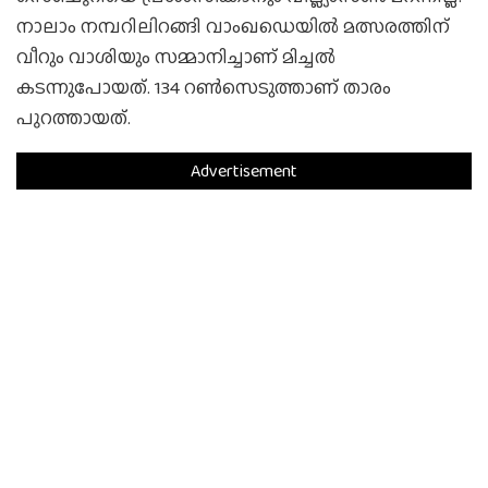
നാലാം നമ്പറിലിറങ്ങി വാംഖഡെയില്‍ മത്സരത്തിന്
വീറും വാശിയും സമ്മാനിച്ചാണ് മിച്ചല്‍
കടന്നുപോയത്. 134 റണ്‍സെടുത്താണ് താരം
പുറത്തായത്.
Advertisement