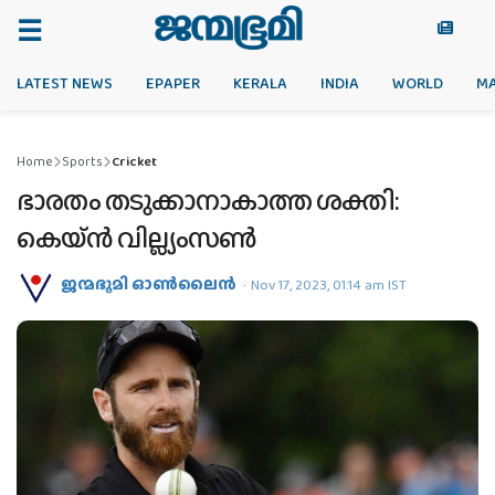
LATEST NEWS
EPAPER
KERALA
INDIA
WORLD
M
Home
Sports
Cricket
ഭാരതം തടുക്കാനാകാത്ത ശക്തി:
കെയ്ന്‍ വില്ല്യംസണ്‍
ജന്മഭൂമി ഓണ്‍ലൈന്‍
Nov 17, 2023, 01:14 am IST