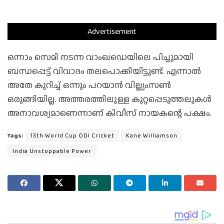
Advertisement
ഒന്നാം സെമി നടന്ന വാംഖഡെയിലെ പിച്ചുമായി
ബന്ധപ്പെട്ട് വിവാദം തലപൊക്കിയിട്ടുണ്ട്. എന്നാല്‍
അതേ കുറിച്ച് ഒന്നും പറയാന്‍ വില്ല്യംസണ്‍
ഒരുങ്ങിയില്ല. അത്തരത്തിലുള്ള കുറ്റപ്പെടുത്തലുകള്‍
അനാവശ്യമാണെന്നാണ് കിവീസ് നായകന്റെ പക്ഷം.
Tags:
13th World Cup ODI Cricket
Kane Williamson
India Unstoppable Power