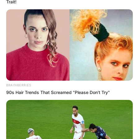
ദുരിതങ്ങളിലേക്ക് ഇറങ്ങിച്ചെല്ലേണ്ടതെങ്ങനെയെന്ന്
പറഞ്ഞു പഠിപ്പിക്കേണ്ട കാര്യമില്ലല്ലോ.
നിമിഷങ്ങള്‍കൊണ്ട് എല്ലാ വീടുകളിലും ഓടിയെത്തി
വിവരങ്ങള്‍ തിരക്കി. ഇതിനിടെ സെല്‍ഫിയെടുക്കാനും
പരിചയപ്പെടാനും ഓടിയടുത്തവരെ
ചേര്‍ത്തുനിര്‍ത്താനും മടിച്ചില്ല. പിന്നീട് മണ്ണുചിറ
കോളനിയിലേക്ക്. അനുഭവിക്കുന്ന ദുരിതങ്ങള്‍
വാക്കുകളിലൂടെ വരച്ചുകാട്ടാനാകാതെ ജീവിതം
തീര്‍ക്കുന്ന കുറെ ജന്മങ്ങള്‍. കരഞ്ഞും വേവലാതി
പറഞ്ഞുമെത്തിയവരെ അനുഭാവപൂര്‍വം കേട്ടു.
ശ്രീകണ്ഠേശ്വരത്തും പള്ളിപ്പുറത്തും നടന്ന
കുടുംബയോഗങ്ങളില്‍ പങ്കെടുത്തു. അവിടെനിന്ന്
നേരെ എരമല്ലൂരില്‍ അപകടത്തില്‍ മരണപ്പെട്ട
സ്വയംസേവകന്‍ അനന്തുവിന്റെ വീട്ടിലേക്ക്.
കുടുംബാംഗങ്ങളെ കണ്ട് ആശ്വസിപ്പിച്ചശേഷം