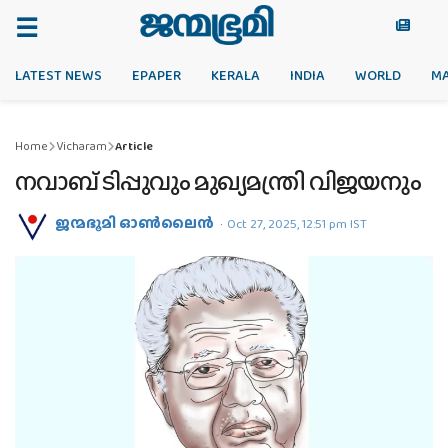
LATEST NEWS
EPAPER
KERALA
INDIA
WORLD
M
Home
Vicharam
Article
നവാബ് ടിപ്പുവും മുഖ്യമന്ത്രി വിജയനും
ജന്മഭൂമി ഓണ്‍ലൈന്‍
Oct 27, 2025, 12:51 pm IST