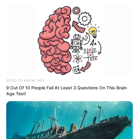
LATEST NEWS
EPAPER
KERALA
INDIA
WORLD
M
Home
News
Kerala
സ്വാമി സത്യാനന്ദ സരസ്വതി
തൃപ്പാദങ്ങളുടെ 89ാം ജയന്തി:
ശ്രീരാമദാസ ആശ്രമത്തില്‍
വിശ്വശാന്തി സമ്മേളനം ഇന്ന്‌
ജന്മഭൂമി ഓണ്‍ലൈന്‍
Sep 26, 2024, 04:44 am IST