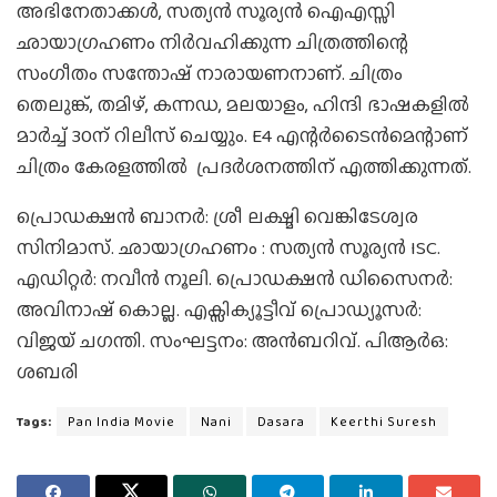
അഭിനേതാക്കൾ, സത്യൻ സൂര്യൻ ഐഎസ്സി
ഛായാഗ്രഹണം നിർവഹിക്കുന്ന ചിത്രത്തിന്റെ
സംഗീതം സന്തോഷ് നാരായണനാണ്. ചിത്രം
തെലുങ്ക്, തമിഴ്, കന്നഡ, മലയാളം, ഹിന്ദി ഭാഷകളിൽ
മാർച്ച് 30ന് റിലീസ് ചെയ്യും. E4 എന്റർടൈൻമെന്റാണ്
ചിത്രം കേരളത്തിൽ പ്രദർശനത്തിന് എത്തിക്കുന്നത്.
പ്രൊഡക്ഷൻ ബാനർ: ശ്രീ ലക്ഷ്മി വെങ്കിടേശ്വര
സിനിമാസ്. ഛായാഗ്രഹണം : സത്യൻ സൂര്യൻ ISC.
എഡിറ്റർ: നവീൻ നൂലി. പ്രൊഡക്ഷൻ ഡിസൈനർ:
അവിനാഷ് കൊല്ല. എക്സിക്യൂട്ടീവ് പ്രൊഡ്യൂസർ:
വിജയ് ചഗന്തി. സംഘട്ടനം: അൻബറിവ്. പിആർഒ:
ശബരി
Tags:
Pan India Movie
Nani
Dasara
Keerthi Suresh