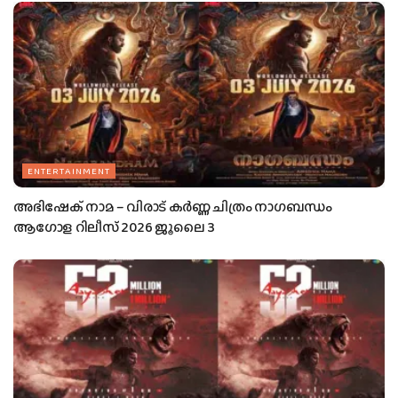
ENTERTAINMENT
അഭിഷേക് നാമ – വിരാട് കർണ്ണ ചിത്രം നാഗബന്ധം
ആഗോള റിലീസ് 2026 ജൂലൈ 3