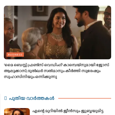
BUSINESS
‘മൈ ബെസ്റ്റ് ഫ്രണ്ട്സ് വെഡിംഗ്’ കാമ്പെയ്നുമായി ജോസ്
ആലുക്കാസ്; ദുൽഖർ സൽമാനും കീർത്തി സുരേഷും
സുഹാസിനിയും ഒന്നിക്കുന്നു
പുതിയ വാര്‍ത്തകള്‍
എന്റെ മുറിയിൽ ജീൻസും ജുബ്ബയുമിട്ട