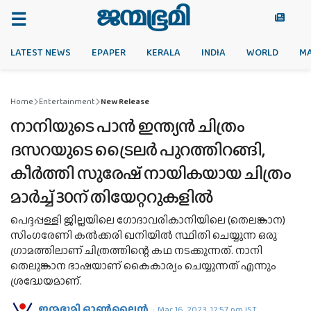
LATEST NEWS
EPAPER
KERALA
INDIA
WORLD
M
Home
Entertainment
New Release
നാനിയുടെ പാൻ ഇന്ത്യൻ ചിത്രം
ദസറയുടെ ട്രൈലർ പുറത്തിറങ്ങി,
കീർത്തി സുരേഷ് നായികയായ ചിത്രം
മാർച്ച് 30ന് തിയേറ്ററുകളിൽ
പെദ്ദപ്പള്ളി ജില്ലയിലെ ഗോദാവരികാനിയിലെ (തെലങ്കാന)
സിംഗരേണി കൽക്കരി ഖനിയിൽ സ്ഥിതി ചെയ്യുന്ന ഒരു
ഗ്രാമത്തിലാണ് ചിത്രത്തിന്റെ കഥ നടക്കുന്നത്. നാനി
തെലുങ്കാന ഭാഷയാണ് കൈകാര്യം ചെയ്യുന്നത് എന്നും
ശ്രദ്ധേയമാണ്.
ജന്മഭൂമി ഓണ്‍ലൈന്‍
Mar 16, 2023, 12:57 pm IST