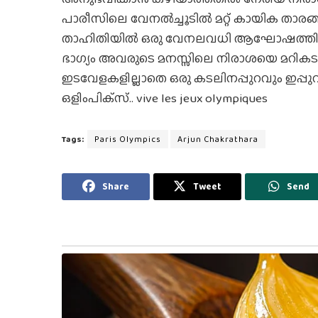
പാരീസിലെ വേനല്‍ച്ചൂടില്‍ മറ്റ് കായിക താരങ്
താഹിതിയില്‍ ഒരു വേനലവധി ആഘോഷത്തിന്റെ മൂ
ഭാഗ്യം അവരുടെ മനസ്സിലെ നിരാശയെ മറികടക്
ഇടവേളകളില്ലാതെ ഒരു കടലിനപ്പുറവും ഇപ്പ
ഒളിംപിക്‌സ്.. vive les jeux olympiques
Tags:
Paris Olympics
Arjun Chakrathara
Share
Tweet
Send