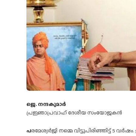
ജെ. നന്ദകുമാര്‍
പ്രജ്ഞാപ്രവാഹ് ദേശീയ സംയോജകന്‍
പ
രമേശ്വര്‍ജി നമ്മെ വിട്ടുപിരിഞ്ഞിട്ട് 5 വര്‍