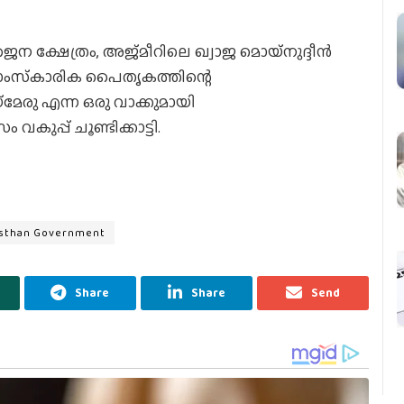
ന ക്ഷേത്രം, അജ്മീറിലെ ഖ്വാജ മൊയ്‌നുദ്ദീന്‍
 സാംസ്‌കാരിക പൈതൃകത്തിന്റെ
രു എന്ന ഒരു വാക്കുമായി
 വകുപ്പ് ചൂണ്ടിക്കാട്ടി.
asthan Government
Share
Share
Send