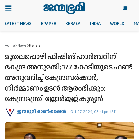
LATEST NEWS
EPAPER
KERALA
INDIA
WORLD
M
Home
News
Kerala
മുതലപ്പൊഴി ഫിഷിങ് ഹാർബറിന്
കേന്ദ്ര അനുമതി; 177 കോടിയുടെ ഫണ്ട്
അനുവദിച്ച് കേന്ദ്രസർക്കാർ,
നിർമ്മാണം ഉടൻ ആരംഭിക്കും:
കേന്ദ്രമന്ത്രി ജോർജ്ജ് കുര്യൻ
ജന്മഭൂമി ഓണ്‍ലൈന്‍
Oct 27, 2024, 03:41 pm IST