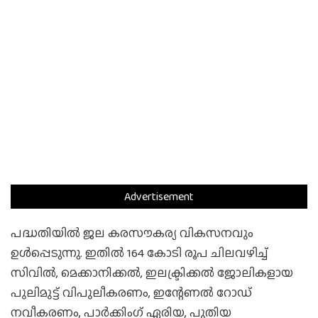
Advertisement
പദ്ധതിയില്‍ ജല കരസൗകര്യ വികസനവും
ഉള്‍പ്പെടുന്നു. ഇതില്‍ 164 കോടി രൂപ ചിലവഴിച്ച്
സിവില്‍, മെക്കാനിക്കല്‍, ഇലക്ട്രിക്കല്‍ ജോലികളായ
പുലിമുട്ട് വിപുലീകരണം, ഇന്റേണല്‍ റോഡ്
നവീകരണം, പാര്‍ക്കിംഗ് ഏരിയ, പുതിയ