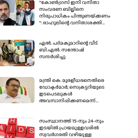
“കോൺഗ്രസ് ഇനി വനിതാ
സംവരണ ബില്ലിനെ
നിരുപാധികം പിന്തുണയ്‌ക്കണം
“: രാഹുലിന്റെ വനിതാശക്തി
വീഡിയോയിൽ പ്രതികരിച്ച്
കിരൺ റിജിജു
എല്‍. പദ്മകുമാറിന്റെ വീട്
ബി.എല്‍. സന്തോഷ്
സന്ദര്‍ശിച്ചു
മന്ത്രി കെ. മുരളീധരനെതിരെ
ഡോക്ടര്‍മാര്‍; സെക്രട്ടറിയുടെ
ഇടപെടലുകള്‍
അവസാനിപ്പിക്കണമെന്ന്
കെജിഎംഒഎ
സംസ്ഥാനത്ത് 15-നും 24-നും
ഇടയിൽ പ്രായമുള്ളവരിൽ
സ്വവർഗരതി വഴിയുള്ള