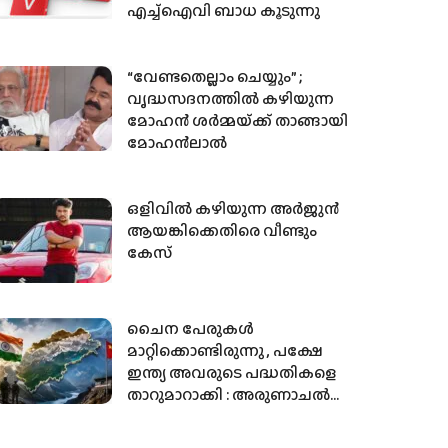
എച്ച്ഐവി ബാധ കൂടുന്നു
“വേണ്ടതെല്ലാം ചെയ്യും” ;
വൃദ്ധസദനത്തിൽ കഴിയുന്ന
മോഹൻ ശർമ്മയ്‌ക്ക് താങ്ങായി
മോഹൻലാൽ
ഒളിവില്‍ കഴിയുന്ന അർജുൻ
ആയങ്കിക്കെതിരെ വീണ്ടും
കേസ്
ചൈന പേരുകൾ
മാറ്റിക്കൊണ്ടിരുന്നു , പക്ഷേ
ഇന്ത്യ അവരുടെ പദ്ധതികളെ
താറുമാറാക്കി : അരുണാചൽ
പ്രദേശിലെ 27 സ്ഥലങ്ങൾ
ഔദ്യോഗിക ഭൂപടത്തിൽ