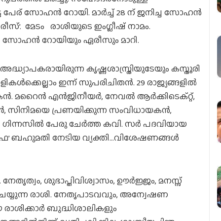
ട പേര് സോഹന്‍ റോയി. മാര്‍ച്ച് 28 ന് ജനിച്ച സോഹന്‍
‘ഏരീസ്’. മേടം രാശിയുടെ ഇംഗ്ലീഷ് നാമം.
ായി സോഹന്‍ റോയിയും ഏരീസും മാറി.
്ധ്യാപകരായിരുന്ന കൃഷ്ണശാസ്ത്രിയുടേയും കസ്തൂരി
ക്കെല്ലാം ഇന്ന് സുപരിചിതന്‍. 29 രാജ്യങ്ങളില്‍
കന്‍. മറൈന്‍ എന്‍ജിനീയര്‍, നേവല്‍ ആര്‍ക്കിടെക്റ്റ്,
‍, സിനിമയെ പ്രണയിക്കുന്ന സംവിധായകന്‍,
, ഗിന്നസില്‍ പേരു ചേര്‍ത്ത കവി. സര്‍ പദവിയായ
വെല്‍ഫ’ ബഹുമതി നേടിയ വ്യക്തി…വിശേഷണങ്ങള്‍
തൃത്വം, ശുഭാപ്തിവിശ്വാസം, ഊര്‍ജ്ജം, മനസ്സ്
െയ്യുന്ന രാശി. നേതൃപാടവവും, അന്വേഷണ
രാശിക്കാര്‍ ബുദ്ധിശാലികളും