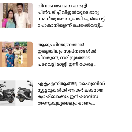
വിവാഹമോചന ഹർജി
പിൻവലിച്ച് വിജയ്‌യുടെ ഭാര്യ
സംഗീത; കേസുമായി മുൻപോട്ട്
പോകാനില്ലെന്ന് ചെങ്കൽപ്പേട്ട്
കോടതിയെ അറിയിച്ചു
ആരും പിന്തുണക്കാന്‍
ഇല്ലെങ്കിലും സ്വപ്‌നങ്ങള്‍ക്ക്
ചിറകുണ്ട്; ദാരിദ്ര്യത്തോട്
പടവെട്ടി രാജി ഇനി കേരള
പോലീസില്‍
എക്സ്എസ്ആർ155, ഹൈബ്രിഡ്
സ്കൂട്ടറുകൾക്ക് ആകർഷകമായ
ക്യാഷ്ബാക്കും ഇൻഷുറൻസ്
ആനുകൂല്യങ്ങളും; ഓണം
ഓഫറുകൾ പ്രഖ്യാപിച്ച് യമഹ