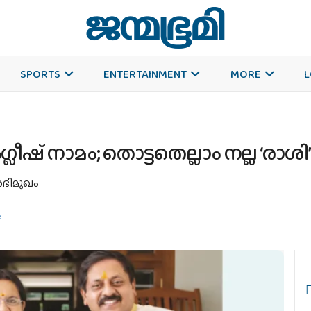
SPORTS
ENTERTAINMENT
MORE
L
്ലീഷ് നാമം; തൊട്ടതെല്ലാം നല്ല ‘ര
അഭിമുഖം
e