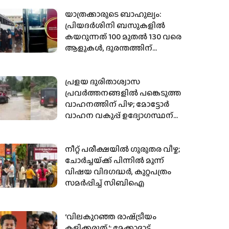
മേയർ വി.വി. രാജേഷിന്റെ
നിർണായക ചർച്ച
യാത്രക്കാരുടെ ബാഹുല്യം:
പ്രിയദർശിനി ബസുകളിൽ
കയറുന്നത് 100 മുതല്‍ 130 വരെ
ആളുകൾ, ദുരന്തത്തിന്
കതോര്‍ത്ത് കെഎസ്ആര്‍ടിസി
പ്രളയ ദുരിതാശ്വാസ
പ്രവർത്തനങ്ങളിൽ പങ്കെടുത്ത
വാഹനത്തിന് പിഴ; മോട്ടോർ
വാഹന വകുപ്പ് ഉദ്യോഗസ്ഥന്
സസ്‌പെൻഷൻ
നീറ്റ് പരീക്ഷയിൽ ഗുരുതര വീഴ്ച;
ചോർച്ചയ്‌ക്ക് പിന്നിൽ മൂന്ന്
വിഷയ വിദഗദ്ധർ, കുറ്റപത്രം
സമർപ്പിച്ച് സിബിഐ
‘വിലകുറഞ്ഞ രാഷ്‌ട്രീയം
കളിക്കരുത് ‘: മേക്കാദാട്ട്