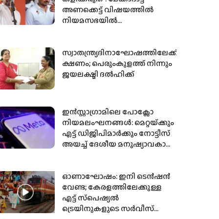
അണക്കെട്ട് വിഷയത്തിൽ
നിയമസഭയിൽ
വാക്കുതർക്കത്തിലേർപ്പെട്ട്
മുഖ്യമന്ത്രി വിജയും ഉദയനിധി
സ്റ്റാലിനും
സ്വാതന്ത്ര്യദിനാഘോഷത്തിലേക്ക്
ക്ഷണം; പെരുംകുളത്ത് നിന്നും
ജയലക്ഷ്മി ദൽഹിക്ക്
ഇൻസ്റ്റാഗ്രാമിലെ പോക്സോ
നിയമലംഘനങ്ങൾ: മെറ്റയ്‌ക്കും
എട്ട് ഡിജിപിമാർക്കും നോട്ടീസ്
അയച്ച് ദേശീയ മനുഷ്യാവകാശ
കമ്മീഷൻ
ഓണാഘോഷം: ഇനി ടെന്‍ഷന്‍
വേണ്ട; കേരളത്തിലേക്കുള്ള
എട്ട്‌ സ്‌പെഷ്യല്‍
ട്രെയിനുകളുടെ സര്‍വീസ്