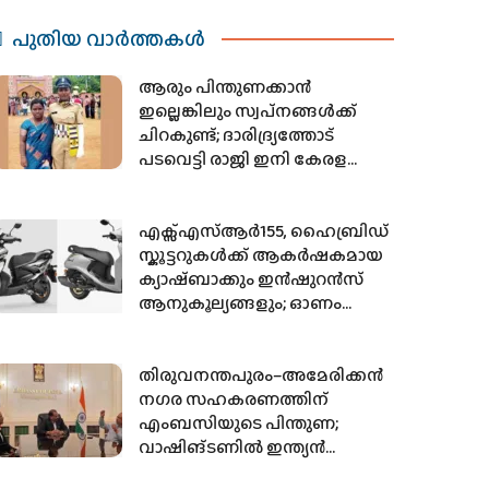
പുതിയ വാര്‍ത്തകള്‍
ആരും പിന്തുണക്കാന്‍
ഇല്ലെങ്കിലും സ്വപ്‌നങ്ങള്‍ക്ക്
ചിറകുണ്ട്; ദാരിദ്ര്യത്തോട്
പടവെട്ടി രാജി ഇനി കേരള
പോലീസില്‍
എക്സ്എസ്ആർ155, ഹൈബ്രിഡ്
സ്കൂട്ടറുകൾക്ക് ആകർഷകമായ
ക്യാഷ്ബാക്കും ഇൻഷുറൻസ്
ആനുകൂല്യങ്ങളും; ഓണം
ഓഫറുകൾ പ്രഖ്യാപിച്ച് യമഹ
തിരുവനന്തപുരം–അമേരിക്കൻ
നഗര സഹകരണത്തിന്
എംബസിയുടെ പിന്തുണ;
വാഷിങ്ടണിൽ ഇന്ത്യൻ
എംബസി ഉദ്യോഗസ്ഥരുമായി