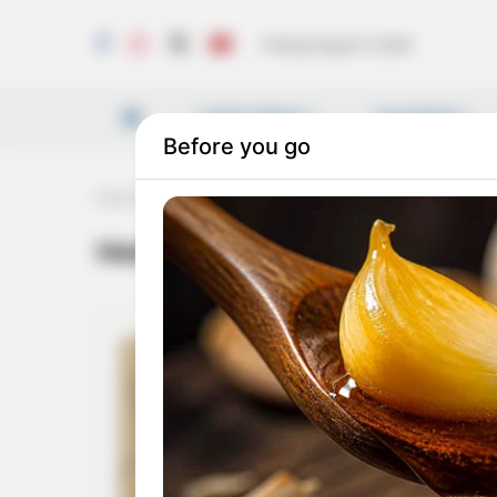
Friday, August 7, 2026
LATEST NEWS
VICHARAM
Home
Tag
HashemSafieddine
HashemSafieddine