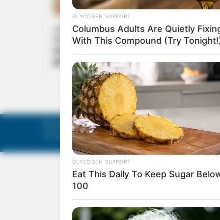
WORLD
ഹസ്സന്‍ നസ്റള്ളയുടെ അനുയായിയെയും
വധിച്ചോ? ഹാഷിം സഫിയെദ്ദീന്‍
അപ്രത്യക്ഷനായത് ഇയാളെ ലാക്കാക്കിയുള്ള
ഇസ്രയേല്‍ ആക്രമണത്തിന് ശേഷം
©
Mathruka Pracharanalayam Limited
.
Tech-enabled by
Ananthapuri Technologies
.