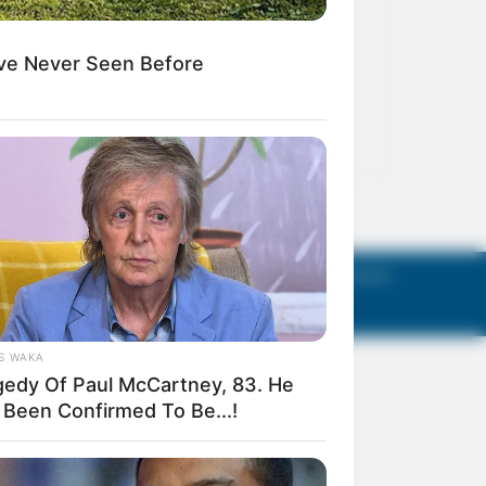
act Us
Terms of Use
Privacy Policy
AGM Announcements