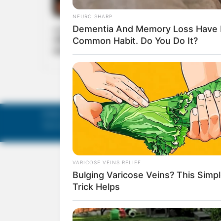
WORLD
പാകിസ്ഥാനില്‍ ചാവേര്‍ സ്‌ഫോടനം: മൂന്ന്
വിദേശികള്‍ കൊല്ലപ്പെട്ടു; കൊല്ലപ്പെട്ടവരില്‍
രണ്ട് ചൈനക്കാര്‍
©
Mathruka Pracharanalayam Limited
.
Tech-enabled by
Ananthapuri Technologies
.