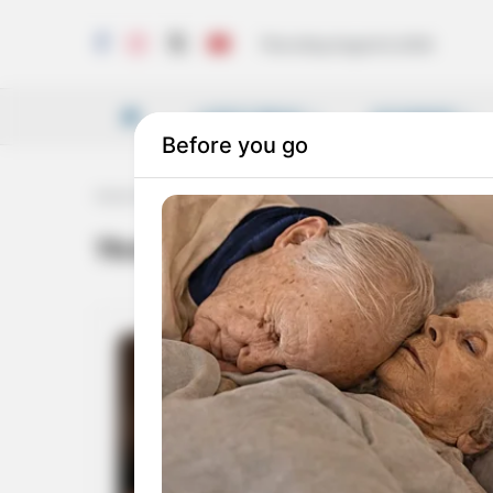
Thursday, August 6, 2026
LATEST NEWS
VICHARAM
Home
Tag
Three foreigners killed
Three foreigners killed