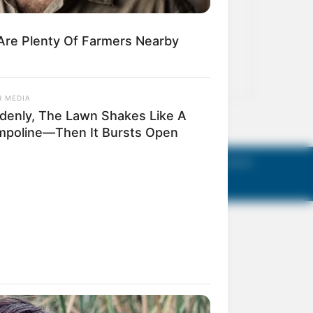
act Us
Terms of Use
Privacy Policy
AGM Announcements