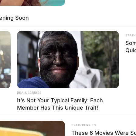
ും
About Us
Cont