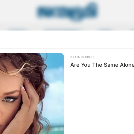
SPORTS
ENTERTAINMENT
MORE
L
 Swami Vivekananda