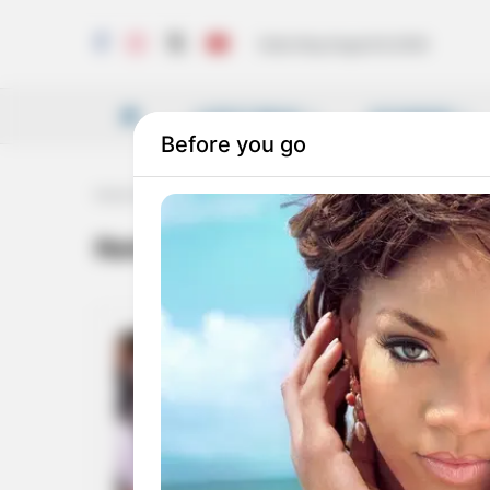
Saturday, August 8, 2026
LATEST NEWS
VICHARAM
Home
Tag
Ramakrishna Paramahamsa and Swami Vivekananda
Ramakrishna Paramahamsa and