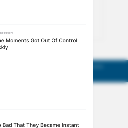
act Us
Terms of Use
Privacy Policy
AGM Announcements