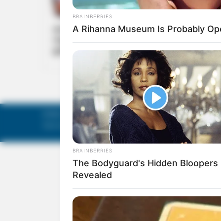
INDIA
ഓരോ പൗരനും രാമകൃഷ്ണ പരമഹംസരുടെയ
സ്വാമി വിവേകാനന്ദന്റെയും ചിന്തകള്‍
ഉള്‍ക്കൊള്ളണം: നരേന്ദ്രമോദി
©
Mathruka Pracharanalayam Limited
.
Tech-enabled by
Ananthapuri Technologies
.