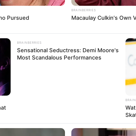
About Us
Cont