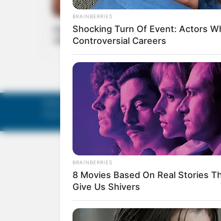
ENTERTAINMENT
രണ്ട് ഫസ്റ്റ് ലുക്ക് പോസ്റ്ററുമായി ‘പ്രാവിന്‍ കൂട്
ഷാപ്പ് ‘
©
Mathruka Pracharanalayam Limited
.
Tech-enabled by
Ananthapuri Technologies
.