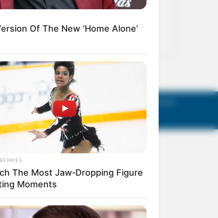
act Us
Terms of Use
Privacy Policy
AGM Announcements