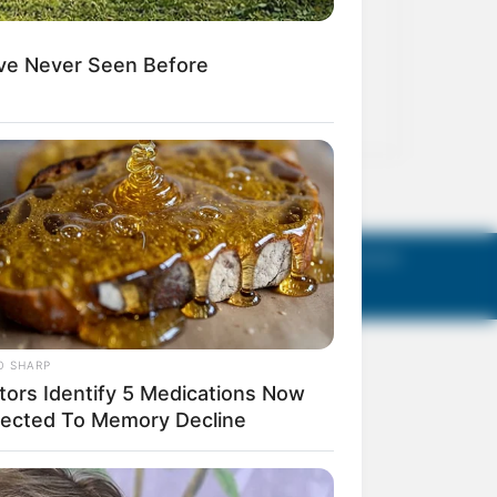
act Us
Terms of Use
Privacy Policy
AGM Announcements