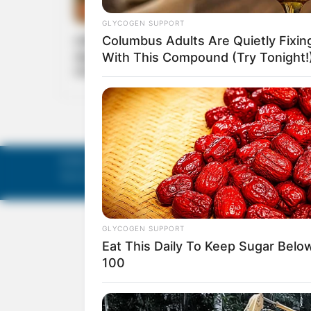
KERALA
സില്‍വര്‍ ലൈന്‍ പദ്ധതി വീണ്ടും
കുത്തിപ്പൊക്കുന്ന പിണറായി വിജയന്‌റെ
നടപടിയില്‍ പാര്‍ട്ടിക്കുള്ളില്‍ അമര്‍ഷം
©
Mathruka Pracharanalayam Limited
.
Tech-enabled by
Ananthapuri Technologies
.