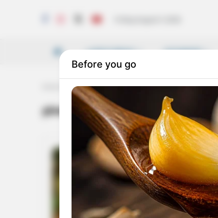
Friday, August 7, 2026
LATEST NEWS
VICHARAM
Home
Tag
pinarayi's action
pinarayi’s action