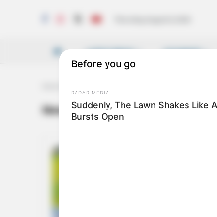
Thursday, August 6, 2026
LATEST NEWS
VICHARAM
Home
Tag
New Zealand-Afghanistan Test Match
New Zealand-Afghanistan Test