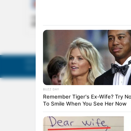
CRICKET
ഒരു പന്ത് പോലും എറിയാനാകാതെ മുടങ്ങി;
ഇത് ചരിത്രത്തിലെ എട്ടാമത്തെ ടെസ്റ്റ്
©
Mathruka Pracharanalayam Limited
.
Tech-enabled by
Ananthapuri Technologies
.