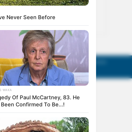
act Us
Terms of Use
Privacy Policy
AGM Announcements