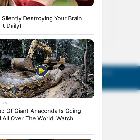
act Us
Terms of Use
Privacy Policy
AGM Announcements