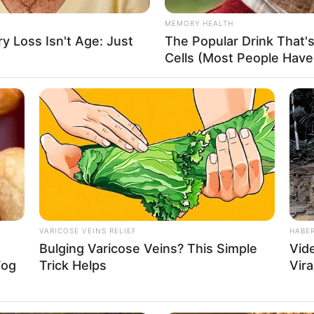
െ
About Us
Cont