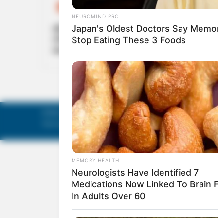
KERALA
തിരുവനന്തപുരത്ത് നാടന്‍ ബോംബ്
നിര്‍മാണത്തിനിടെ പൊട്ടിത്തെറി; 17 കാരന്റ
കൈപ്പത്തി അറ്റു
©
Mathruka Pracharanalayam Limited
.
Tech-enabled by
Ananthapuri Technologies
.