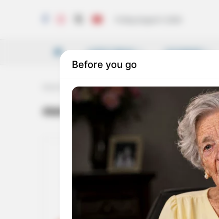
Friday, August 7, 2026
LATEST NEWS
VICHARAM
Home
Tag
mannanthala
mannanthala