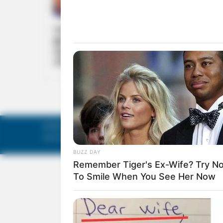
TRAVEL
വന്ദേ ഭാരതോ രാജധാനി എക്സ്പ്രസോ അല്ല:
ഇന്ത്യൻ റെയിൽവേയുടെ ഏറ്റവും പ്രീമിയം
ട്രെയിൻ ഇതാണ്, യാത്രാനിരക്ക് അറിഞ്ഞാ
നിങ്ങൾ അത്ഭുതപ്പെടും !
©
Mathruka Pracharanalayam Limited
.
Tech-enabled by
Ananthapuri Technologies
.