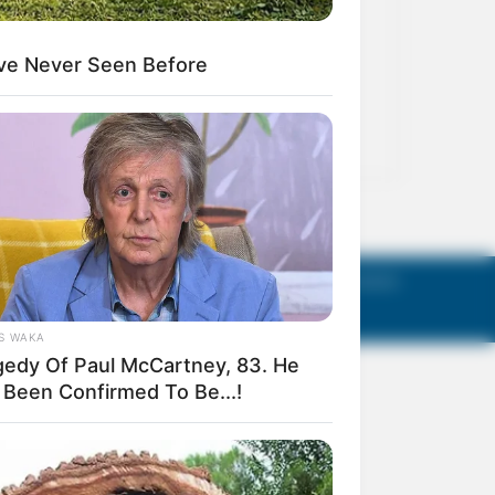
act Us
Terms of Use
Privacy Policy
AGM Announcements