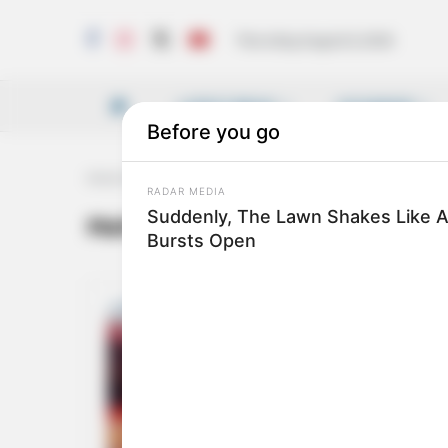
Thursday, August 6, 2026
LATEST NEWS
VICHARAM
Home
Tag
Maharaja Train
Maharaja Train