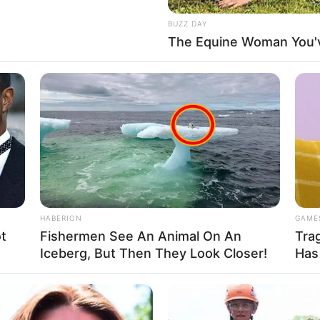
ൽ
About Us
Cont