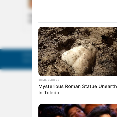
ARTICLE
സ്വച്ഛ് സാഗര്‍ – സുരക്ഷിത് സാഗര്‍ ക്യാമ്പയിന്‍
സപ്തംബര്‍ 21 ന്; സംരക്ഷിക്കാം സമുദ്രങ്ങളെ
©
Mathruka Pracharanalayam Limited
.
Tech-enabled by
Ananthapuri Technologies
.