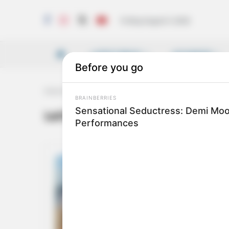
Friday, August 7, 2026
LATEST NEWS
VICHARAM
Home
Tag
Let's save the oceans
Let’s save the oceans