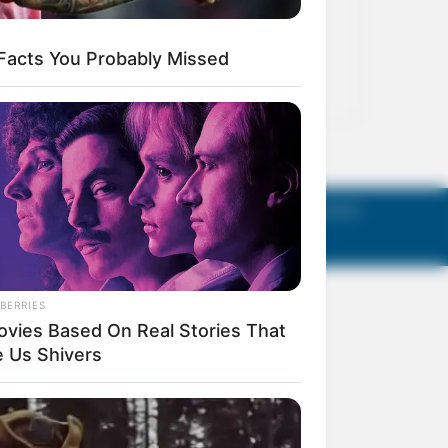
act Us
Terms of Use
Privacy Policy
AGM Announcements