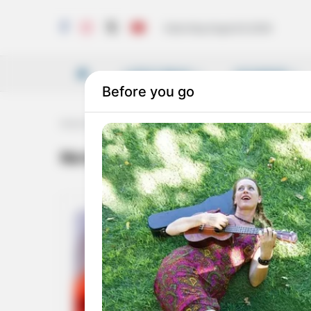
Saturday, August 8, 2026
LATEST NEWS
VICHARAM
Home
Tag
Kerala Sahitya Akademi special membership
Kerala Sahitya Akademi specia