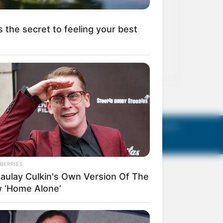
act Us
Terms of Use
Privacy Policy
AGM Announcements