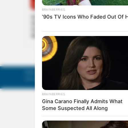
KERALA
മോണ്‍സന്‍ മാവുങ്കലിന്റെ കള്ളച്ചെമ്പോല
ശബരിമലയുടെ ചെമ്പോലയാണെന്ന്
സ്ഥിരീകരിച്ച രാഘവവാരിയര്‍ക്ക് സാഹിത്യ
അക്കാദമി വിശിഷ്ടാംഗത്വം
©
Mathruka Pracharanalayam Limited
.
Tech-enabled by
Ananthapuri Technologies
.