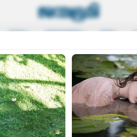
SPORTS
ENTERTAINMENT
MORE
L
l membership