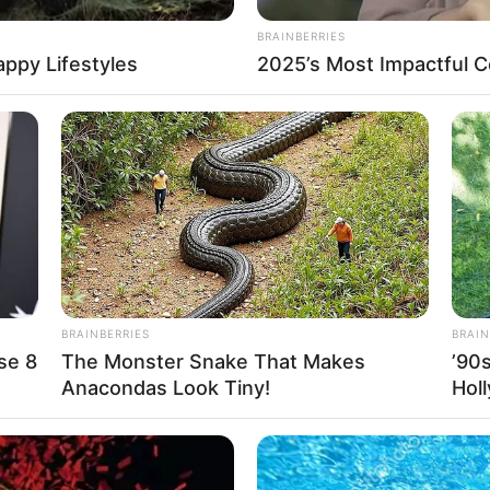
INDIA
ന
ദല്‍ഹിയില്‍ കനത്ത മഴ: 10 മരണം;
കേദാര്‍നാഥില്‍ മേഘവിസ്‌ഫോടനം
About Us
Cont