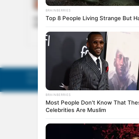
INDIA
ഡല്‍ഹിയില്‍ കനത്ത മഴ: മുന്നൂറോളം വിമാ
സര്‍വീസുകള്‍ വൈകി, പ്രളയ മുന്നറിയിപ്പ്
©
Mathruka Pracharanalayam Limited
.
Tech-enabled by
Ananthapuri Technologies
.