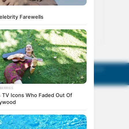
act Us
Terms of Use
Privacy Policy
AGM Announcements