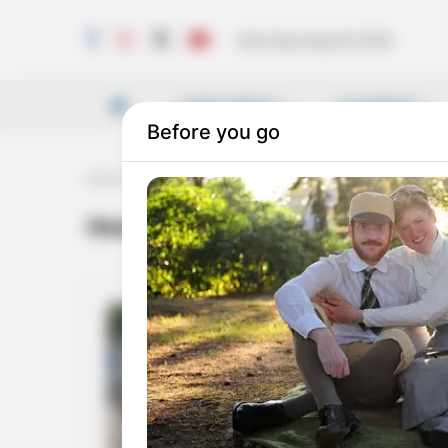
Saturday, August 8, 2026
LATEST NEWS
VICHARAM
Home
Tag
Heavy rains in Delhi
Heavy rains in Delhi