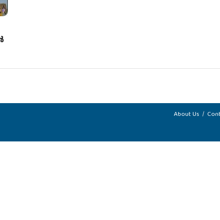
ർ
About Us
Cont