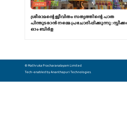
INDIA
ശ്രീരാമന്റെ ജീവിതം സത്യത്തിന്റെ പാത
പിന്തുടരാൻ നമ്മെ പ്രചോദിപ്പിക്കുന്നു : സ്പീക്ക
ഓം ബിർള
©
Mathruka Pracharanalayam Limited
.
Tech-enabled by
Ananthapuri Technologies
.