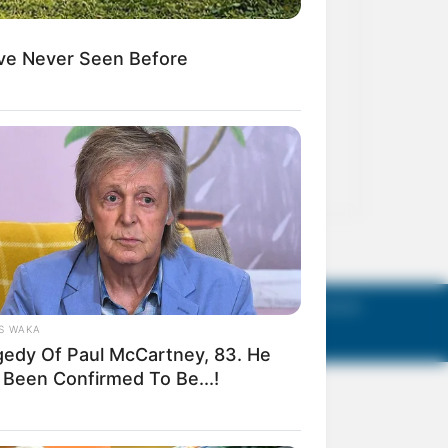
act Us
Terms of Use
Privacy Policy
AGM Announcements