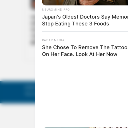
INDIA
ദൈവ ദൂതനാണ് താൻ ! ‘ജന്നത്ത്’ ഇവിടെ
ലഭിക്കും : സ്ത്രീകളെ വശീകരിക്കാൻ വ്യാജ
ബാബ അബ്ദുൾ റസാഖ് മക്ക മോഡലിൽ പള്ള
വരെ പണിതു : ഒടുവിൽ നാട്ടുകാരുടെ വക
ഇടിയും
©
Mathruka Pracharanalayam Limited
.
Tech-enabled by
Ananthapuri Technologies
.