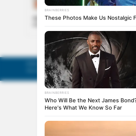
WORLD
ദുബായില്‍നിന്ന് അബുദാബിയിലേക്ക് എയര്
ടാക്‌സി ഒന്നര വര്‍ഷത്തിനകം
©
Mathruka Pracharanalayam Limited
.
Tech-enabled by
Ananthapuri Technologies
.