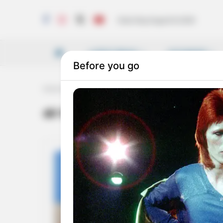
Saturday, August 8, 2026
LATEST NEWS
VICHARAM
Home
Tag
air taxi
air taxi