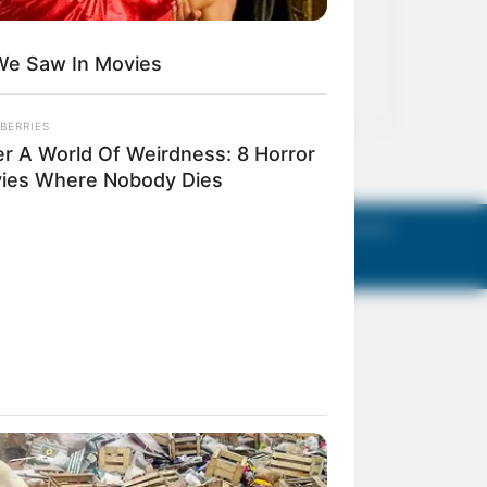
act Us
Terms of Use
Privacy Policy
AGM Announcements