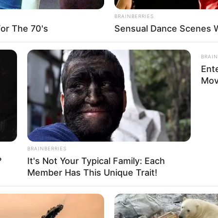
‍
About Us
Cont