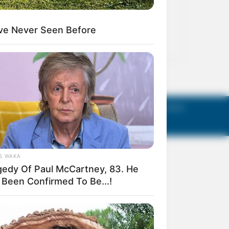
act Us
Terms of Use
Privacy Policy
AGM Announcements