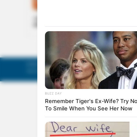
KERALA
പൂജവയ്‌പ്: ഒക്ടോബര്‍ 11നും 12നും അവധി
അനുവദിക്കണം- ഹിന്ദു ഐക്യവേദി
©
Mathruka Pracharanalayam Limited
.
Tech-enabled by
Ananthapuri Technologies
.