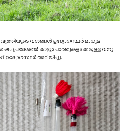
പ്രവൃത്തിയുടെ വശങ്ങൾ ഉദ്യോഗസ്ഥർ മാധ്യമ
േഷം പ്രദേശത്ത് കാട്ടുപോത്തുകളടക്കമുള്ള വന്യ
് ഉദ്യോഗസ്ഥർ അറിയിച്ചു.