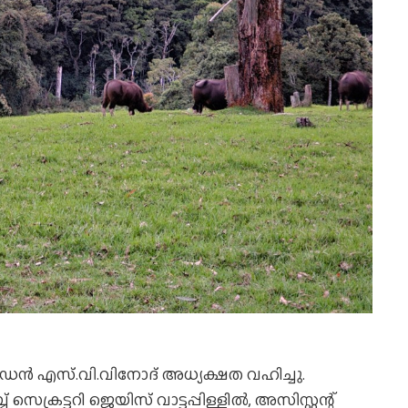
‍ഡന്‍ എസ്.വി.വിനോദ് അധ്യക്ഷത വഹിച്ചു.
െക്രട്ടറി ജെയിസ് വാട്ടപ്പിള്ളില്‍, അസിസ്റ്റന്റ്