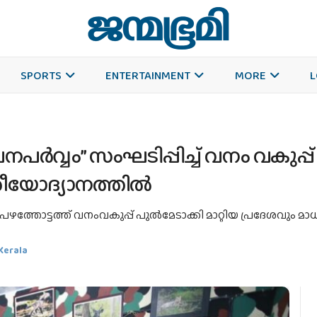
SPORTS
ENTERTAINMENT
MORE
L
“വനപർവ്വം” സംഘടിപ്പിച്ച് വനം വകുപ്പ
ശീയോദ്യാനത്തിൽ
തോട്ടത്ത് വനംവകുപ്പ് പുല്‍മേടാക്കി മാറ്റിയ പ്രദേശവും മാധ്യമ
Kerala