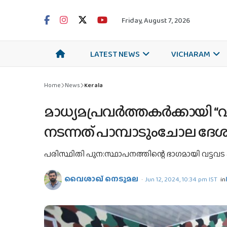
Friday, August 7, 2026
LATEST NEWS
VICHARAM
Home
News
Kerala
മാധ്യമപ്രവര്‍ത്തകര്‍ക്കായി 
നടന്നത് പാമ്പാടുംചോല ദേ
പരിസ്ഥിതി പുന:സ്ഥാപനത്തിന്റെ ഭാഗമായി വട്ടവട പഴത്
വൈശാഖ് നെടുമല
Jun 12, 2024, 10:34 pm IST
in