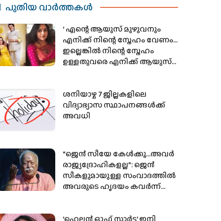
പുതിയ വാര്‍ത്തകള്‍
‘ എന്റെ ആയുസ് മുഴുവനും
എനിക്ക് നിന്റെ സ്നേഹം വേണം…
ഇല്ലെങ്കിൽ നിന്റെ സ്നേഹം
ഉള്ളതുവരെ എനിക്ക് ആയുസ്
മതി ‘ ; ലേഖ
ശനിയാഴ്ച 7 ജില്ലകളിലെ
വിദ്യാഭ്യാസ സ്ഥാപനങ്ങള്‍ക്ക്
അവധി
“ജെന്‍ സീയേ കേള്‍ക്കൂ…അവര്‍
രാജ്യദ്രോഹികളല്ല”: ജെന്‍
സീകളുമായുള്ള സംവാദത്തില്‍
അവരുടെ ഹൃദയം കവര്‍ന്ന്
ആര്‍എസ്എസ് മേധാവി
മോഹന്‍ ഭാഗവത്
‘ഹെലന്‍ ഓഫ് സ്പാര്‍ട്ട’ ഇനി