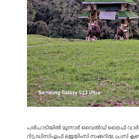
പരിപാടിയിൽ മൂന്നാര്‍ വൈല്‍ഡ് ലൈഫ് വാര്
റിട്ട.ഡിസിഎഫ് ജെയിംസ് സക്കറിയ, പ്രസ് ക്ലബ്ബ് സ