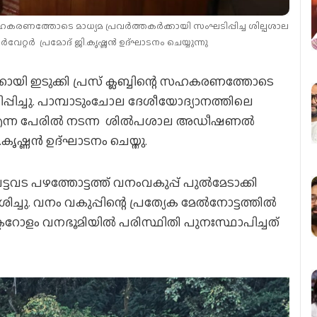
െ സഹകരണത്തോടെ മാധ്യമ പ്രവര്‍ത്തകര്‍ക്കായി സംഘടിപ്പിച്ച ശില്പശാല
േറ്റര്‍ പ്രമോദ് ജി.കൃഷ്ണന്‍ ഉദ്ഘാടനം ചെയ്യുന്നു
്‍ക്കായി ഇടുക്കി പ്രസ് ക്ലബ്ബിന്റെ സഹകരണത്തോടെ
്പിച്ചു. പാമ്പാടുംചോല ദേശീയോദ്യാനത്തിലെ
4 എന്ന പേരില്‍ നടന്ന ശില്‍പശാല അഡീഷണല്‍
ജി.കൃഷ്ണന്‍ ഉദ്ഘാടനം ചെയ്തു.
ടവട പഴത്തോട്ടത്ത് വനംവകുപ്പ് പുല്‍മേടാക്കി
്‍ശിച്ചു. വനം വകുപ്പിന്റെ പ്രത്യേക മേൽനോട്ടത്തിൽ
െക്ടറോളം വനഭൂമിയിൽ പരിസ്ഥിതി പുനഃസ്ഥാപിച്ചത്